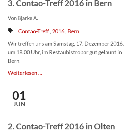
3. Contao-Treff 2016 in Bern
Von Bjarke A.
Blog:
Jahr
Lokalität:
Contao-Treff
2016
Bern
Wir treffen uns am Samstag, 17. Dezember 2016,
um 18.00 Uhr, im Restaubistrobar gut gelaunt in
Bern.
3.
Weiterlesen …
Contao-
Treff
01
2016
JUN
in
Bern
2. Contao-Treff 2016 in Olten