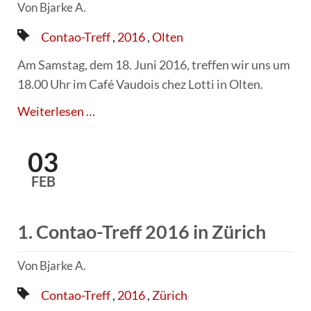
Von Bjarke A.
Blog:
Jahr
Lokalität:
Contao-Treff
2016
Olten
Am Samstag, dem 18. Juni 2016, treffen wir uns um
18.00 Uhr im Café Vaudois chez Lotti in Olten.
2.
Weiterlesen …
Contao-
Treff
03
2016
FEB
in
Olten
1. Contao-Treff 2016 in Zürich
Von Bjarke A.
Blog:
Jahr
Lokalität:
Contao-Treff
2016
Zürich