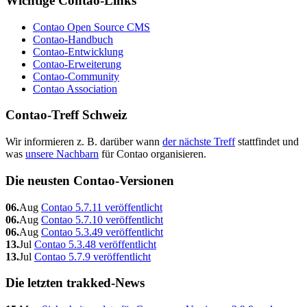
Wichtige Contao-Links
Contao Open Source CMS
Contao-Handbuch
Contao-Entwicklung
Contao-Erweiterung
Contao-Community
Contao Association
Contao-Treff Schweiz
Wir informieren z. B. darüber wann
der nächste Treff
stattfindet und
was
unsere Nachbarn
für Contao organisieren.
Die neusten Contao-Versionen
06.
Aug
Contao 5.7.11 veröffentlicht
06.
Aug
Contao 5.7.10 veröffentlicht
06.
Aug
Contao 5.3.49 veröffentlicht
13.
Jul
Contao 5.3.48 veröffentlicht
13.
Jul
Contao 5.7.9 veröffentlicht
Die letzten trakked-News