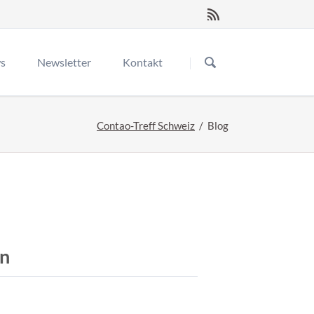
Navigation
überspringen
s
Newsletter
Kontakt
srückblick
Contao-Treff Schweiz
Blog
e-Entwicklertreffen
tao
en