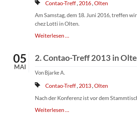
Blog:
Jahr
Lokalität:
Contao-Treff
2016
Olten
Am Samstag, dem 18. Juni 2016, treffen wi
chez Lotti in Olten.
2.
Weiterlesen …
Contao-
Treff
05
2. Contao-Treff 2013 in Olt
2016
MAI
in
Von Bjarke A.
Olten
Blog:
Jahr
Lokalität:
Contao-Treff
2013
Olten
Nach der Konferenz ist vor dem Stammtisc
2.
Weiterlesen …
Contao-
Treff
2013