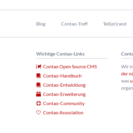
Navigation
überspringen
Blog
Contao-Treff
Tell(er)rand
Wichtige Contao-Links
Conta
Contao Open Source CMS
Wir i
der n
Contao-Handbuch
was
u
Contao-Entwicklung
organ
Contao-Erweiterung
Contao-Community
Contao Association