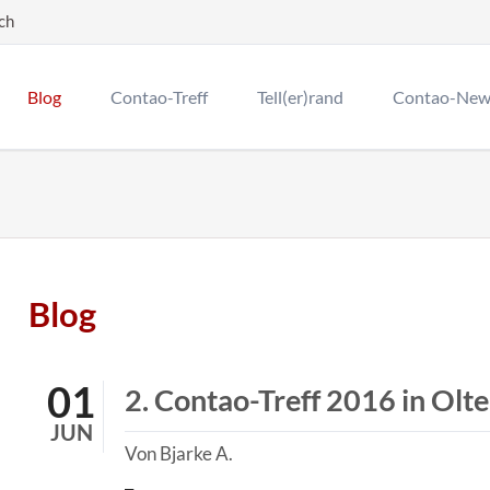
ch
Blog
Contao-Treff
Tell(er)rand
Contao-New
Contao Monat
Rückblick Cor
Wir sind Con
Blog
01
2. Contao-Treff 2016 in Olt
JUN
Von Bjarke A.