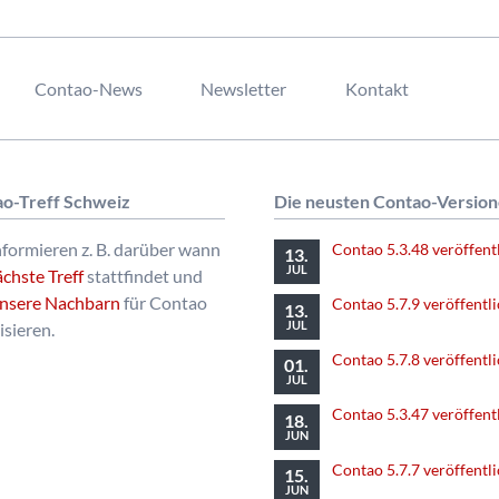
in
Olten
Contao-News
Newsletter
Kontakt
o-Treff Schweiz
Die neusten Contao-Versio
nformieren z. B. darüber wann
Contao 5.3.48 veröffent
13.
JUL
ächste Treff
stattfindet und
nsere Nachbarn
für Contao
Contao 5.7.9 veröffentli
13.
JUL
isieren.
Contao 5.7.8 veröffentli
01.
JUL
Contao 5.3.47 veröffent
18.
JUN
Contao 5.7.7 veröffentli
15.
JUN