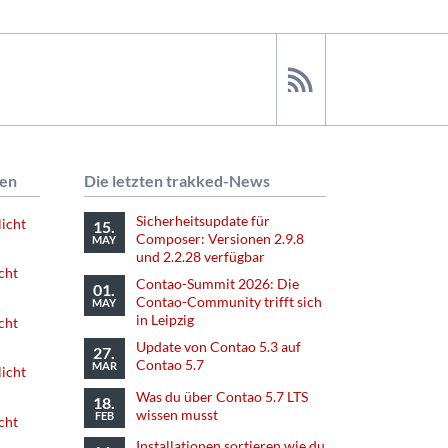
nen
Die letzten trakked-News
Sicherheitsupdate für
licht
15.
Composer: Versionen 2.9.8
MAY
und 2.2.28 verfügbar
cht
Contao-Summit 2026: Die
01.
Contao-Community trifft sich
MAY
in Leipzig
cht
Update von Contao 5.3 auf
27.
Contao 5.7
MAR
licht
Was du über Contao 5.7 LTS
18.
wissen musst
FEB
cht
Installationen sortieren wie du