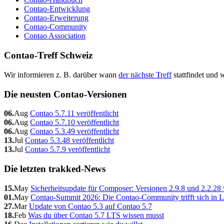
Contao-Entwicklung
Contao-Erweiterung
Contao-Community
Contao Association
Contao-Treff Schweiz
Wir informieren z. B. darüber wann
der nächste Treff
stattfindet und
Die neusten Contao-Versionen
06.
Aug
Contao 5.7.11 veröffentlicht
06.
Aug
Contao 5.7.10 veröffentlicht
06.
Aug
Contao 5.3.49 veröffentlicht
13.
Jul
Contao 5.3.48 veröffentlicht
13.
Jul
Contao 5.7.9 veröffentlicht
Die letzten trakked-News
15.
May
Sicherheitsupdate für Composer: Versionen 2.9.8 und 2.2.28 
01.
May
Contao-Summit 2026: Die Contao-Community trifft sich in L
27.
Mar
Update von Contao 5.3 auf Contao 5.7
18.
Feb
Was du über Contao 5.7 LTS wissen musst