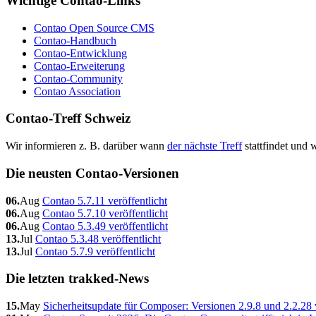
Wichtige Contao-Links
Contao Open Source CMS
Contao-Handbuch
Contao-Entwicklung
Contao-Erweiterung
Contao-Community
Contao Association
Contao-Treff Schweiz
Wir informieren z. B. darüber wann
der nächste Treff
stattfindet und
Die neusten Contao-Versionen
06.
Aug
Contao 5.7.11 veröffentlicht
06.
Aug
Contao 5.7.10 veröffentlicht
06.
Aug
Contao 5.3.49 veröffentlicht
13.
Jul
Contao 5.3.48 veröffentlicht
13.
Jul
Contao 5.7.9 veröffentlicht
Die letzten trakked-News
15.
May
Sicherheitsupdate für Composer: Versionen 2.9.8 und 2.2.28 