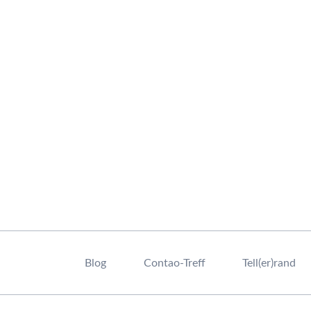
Navigation
überspringen
Blog
Contao-Treff
Tell(er)rand