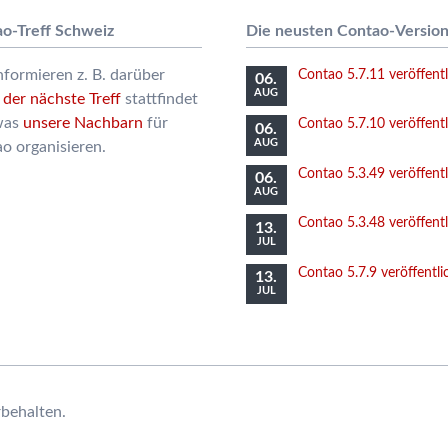
o-Treff Schweiz
Die neusten Contao-Versio
nformieren z. B. darüber
Contao 5.7.11 veröffentl
06.
AUG
n
der nächste Treff
stattfindet
was
unsere Nachbarn
für
Contao 5.7.10 veröffentl
06.
AUG
o organisieren.
Contao 5.3.49 veröffentl
06.
AUG
Contao 5.3.48 veröffentl
13.
JUL
Contao 5.7.9 veröffentli
13.
JUL
rbehalten.