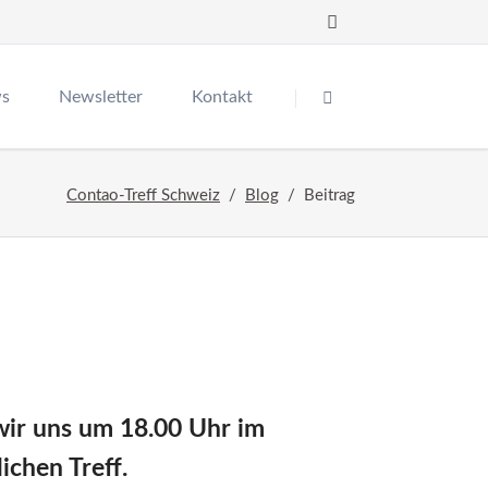
Navigation
überspringen
ws
Newsletter
Kontakt
tsrückblick
Contao-Treff Schweiz
Blog
Beitrag
re-Entwicklertreffen
tao
wir uns um 18.00 Uhr im
chen Treff.