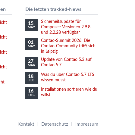
nen
Die letzten trakked-News
Sicherheitsupdate für
icht
15.
Composer: Versionen 2.9.8
MAY
und 2.2.28 verfügbar
icht
Contao-Summit 2026: Die
01.
Contao-Community trifft sich
MAY
in Leipzig
icht
Update von Contao 5.3 auf
27.
Contao 5.7
MAR
icht
Was du über Contao 5.7 LTS
18.
wissen musst
FEB
cht
Installationen sortieren wie du
16.
willst
DEC
Navigation
Kontakt
Datenschutz
Impressum
überspringen