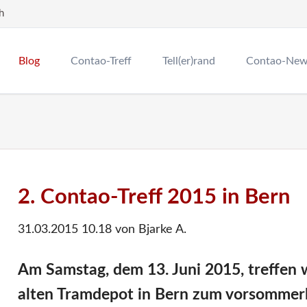
h
Blog
Contao-Treff
Tell(er)rand
Contao-Ne
Contao Mona
Rückblick Co
Wir sind Con
2. Contao-Treff 2015 in Bern
31.03.2015 10.18
von Bjarke A.
Am Samstag, dem 13. Juni 2015, treffen 
alten Tramdepot in Bern zum vorsommerli