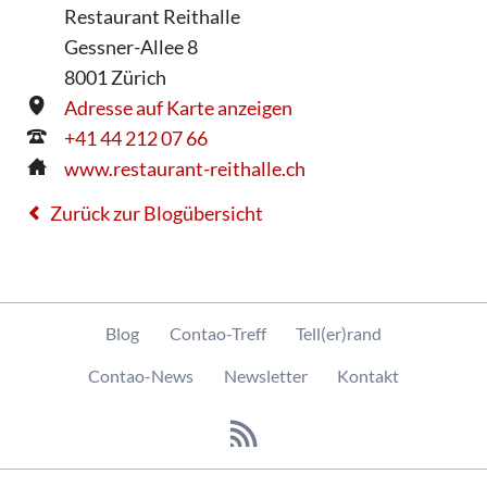
Restaurant Reithalle
Gessner-Allee 8
8001
Zürich
Adresse auf Karte anzeigen
+41 44 212 07 66
www.restaurant-reithalle.ch
Zurück zur Blogübersicht
Navigation
Blog
Contao-Treff
Tell(er)rand
überspringen
Contao-News
Newsletter
Kontakt